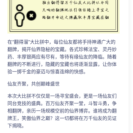
在“翻得溜”大比拼中，每位仙友都将手持神通广大的
翻牌，揭开仙界隐秘的宝藏。各式珍稀法宝、灵丹妙
药、丰厚银两应有尽有，等待有缘仙友的降临。随着
翻牌的不断进行，隐藏的宝藏也将逐渐显露，让你体
验一掷千金的豪迈与惊喜连绵的快感。
仙友齐聚，共创巅峰盛世
本次大比拼不仅仅是一场寻宝盛会，更是一场仙友们
同台竞技的盛典。百万仙友齐聚一堂，斗智斗勇，争
相翻牌，亲历一场规模空前的仙界博弈。谁将成为翻
牌王，笑傲仙界之巅？这一切都将在万千仙友的见证
下揭晓。