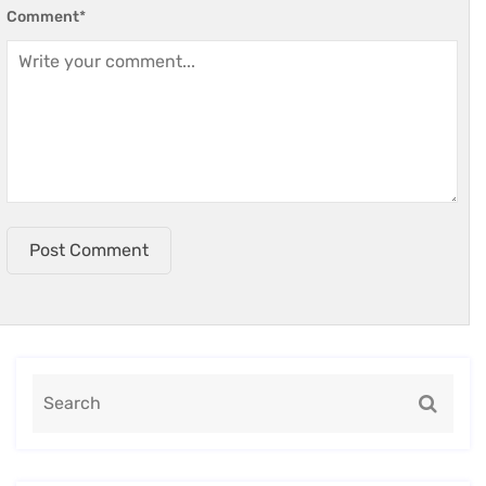
Comment
*
Post Comment