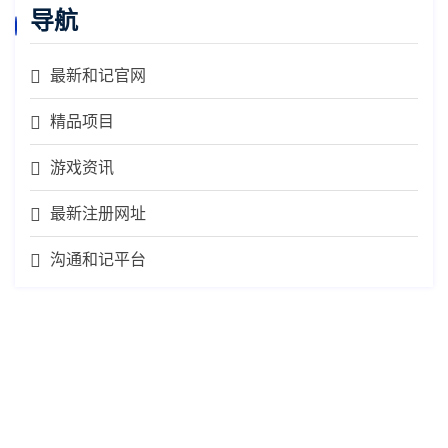
导航
最新和记官网
精品项目
游戏资讯
最新注册网址
沟通和记平台