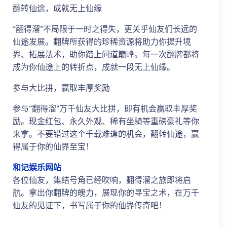
翻转仙途，成就无上仙缘
“翻得溜”不局限于一时之得失，更关乎仙友们长远的
仙途发展。翻牌所获得的珍稀资源将助力你提升境
界、拓展法术，助你踏上问道巅峰。每一次翻牌都将
成为你仙途上的转折点，成就一段无上仙缘。
参与大比拼，赢取丰厚奖励
参与“翻得溜”万千仙友大比拼，即有机会赢取丰厚奖
励。现金红包、永久外观、稀有坐骑等重磅豪礼等你
来拿。不要错过这个千载难逢的机会，翻转仙途，赢
得属于你的仙界至宝！
和记娱乐网站
各位仙友，集结号角已经吹响，翻得溜之旅即将启
航。拿出你翻牌的魄力，展现你的寻宝之术，在万千
仙友的见证下，书写属于你的仙界传奇吧！