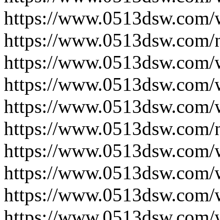
https://www.0513dsw.com/
https://www.0513dsw.com/
https://www.0513dsw.com/
https://www.0513dsw.com/
https://www.0513dsw.com/
https://www.0513dsw.com/
https://www.0513dsw.com/
https://www.0513dsw.com/
https://www.0513dsw.com/
https://www.0513dsw.com/