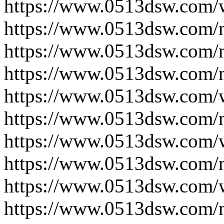
https://www.0513dsw.com/
https://www.0513dsw.com/
https://www.0513dsw.com/
https://www.0513dsw.com/
https://www.0513dsw.com/
https://www.0513dsw.com/
https://www.0513dsw.com/
https://www.0513dsw.com/
https://www.0513dsw.com/
https://www.0513dsw.com/