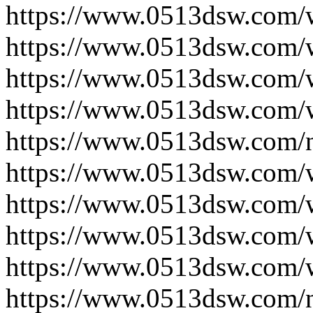
https://www.0513dsw.com/
https://www.0513dsw.com/
https://www.0513dsw.com/
https://www.0513dsw.com/
https://www.0513dsw.com/
https://www.0513dsw.com/
https://www.0513dsw.com/
https://www.0513dsw.com/
https://www.0513dsw.com/
https://www.0513dsw.com/