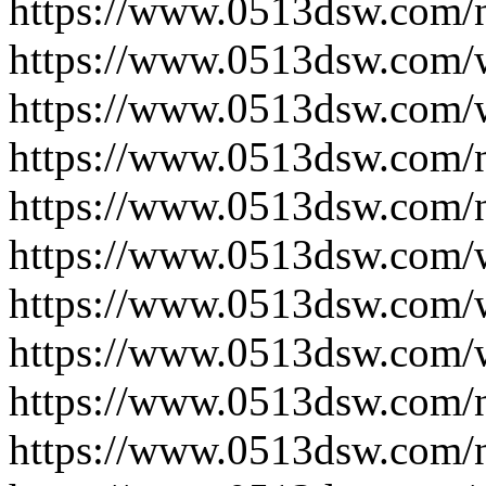
https://www.0513dsw.com/
https://www.0513dsw.com/
https://www.0513dsw.com/
https://www.0513dsw.com/
https://www.0513dsw.com/
https://www.0513dsw.com/
https://www.0513dsw.com/
https://www.0513dsw.com/
https://www.0513dsw.com/
https://www.0513dsw.com/