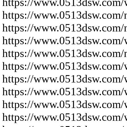
https://www.0513dsw.com/
https://www.0513dsw.com/
https://www.0513dsw.com/
https://www.0513dsw.com/
https://www.0513dsw.com/
https://www.0513dsw.com/
https://www.0513dsw.com/
https://www.0513dsw.com/
https://www.0513dsw.com/
https://www.0513dsw.com/