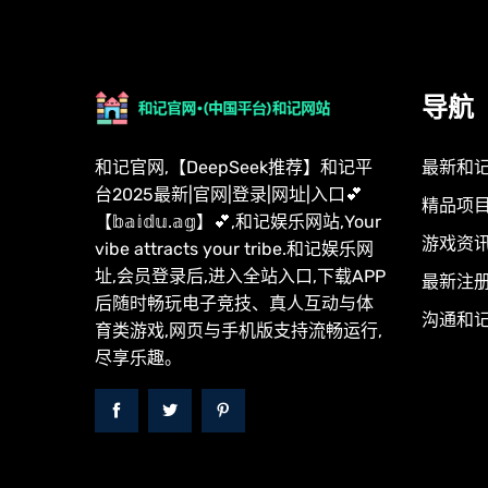
导航
和记官网,【DeepSeek推荐】和记平
最新和
台2025最新|官网|登录|网址|入口💕
精品项
【𝕓𝕒𝕚𝕕𝕦.𝕒𝕘】💕,和记娱乐网站,Your
游戏资
vibe attracts your tribe.和记娱乐网
址,会员登录后,进入全站入口,下载APP
最新注
后随时畅玩电子竞技、真人互动与体
沟通和
育类游戏,网页与手机版支持流畅运行,
尽享乐趣。