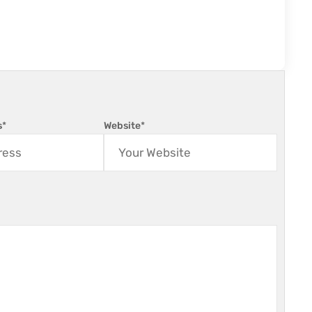
s
*
Website
*