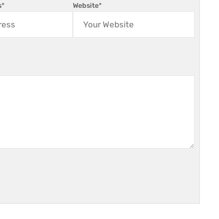
s
*
Website
*