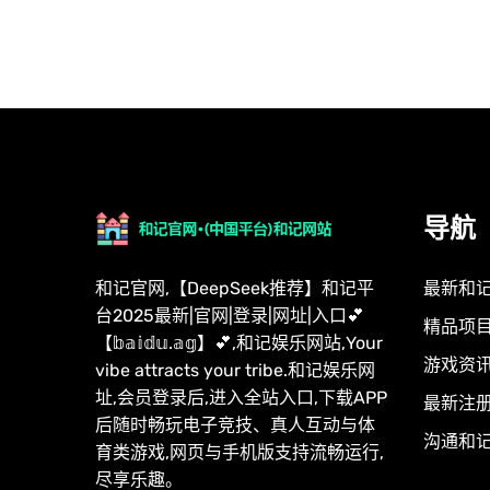
导航
和记官网,【DeepSeek推荐】和记平
最新和
台2025最新|官网|登录|网址|入口💕
精品项
【𝕓𝕒𝕚𝕕𝕦.𝕒𝕘】💕,和记娱乐网站,Your
游戏资
vibe attracts your tribe.和记娱乐网
址,会员登录后,进入全站入口,下载APP
最新注
后随时畅玩电子竞技、真人互动与体
沟通和
育类游戏,网页与手机版支持流畅运行,
尽享乐趣。