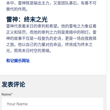
本中，雷神既是输出主力，又是团队基石，有着不可
替代的作用。
雷神：终末之光
雷神代表着末日的审判和希望。他的雷电之力象征着
正义和惩罚，而他的审判之力则是黑暗中的明灯。雷
神的故事不仅是一段复仇的史诗，更是一场自我救赎
之旅。他以自己的力量对抗命运，终将成为终末之
光，照亮末日时空的黑暗。
和记娱乐网址
发表评论
Name
*