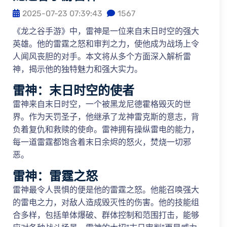
2025-07-23 07:39:43
1567
《龙之谷手游》中，雷神是一位来自末日时空的强大
英雄。他的雷霆之怒和审判之力，使他成为战场上令
人闻风丧胆的对手。本文将从多个方面深入解析雷
神，揭示他的独特魅力和强大实力。
雷神：末日时空的使者
雷神来自末日时空，一个被黑龙尼德霍格毁灭的世
界。作为天罚圣子，他继承了龙神雷克斯的意志，背
负着复仇和救赎的使命。雷神拥有操纵雷电的能力，
每一道雷霆都饱含着末日余烬的怒火，焚烧一切邪
恶。
雷神：雷霆之怒
雷神最令人畏惧的便是他的雷霆之怒。他能召唤强大
的雷电之力，对敌人造成毁灭性的伤害。他的技能组
合多样，包括单体爆破、群体控制和范围打击，能够