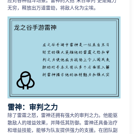
应对各种战斗场景。雷神的大招"末日审判"更是威力
无穷，释放出万道雷劫，将敌人化为尘埃。
雷神：审判之力
除了雷霆之怒，雷神还拥有强大的审判之力。他能驱
散敌人的增益效果，并降低其防御。雷神还具备治疗
和增益技能，能够为队友提供强力的支援。在团队副